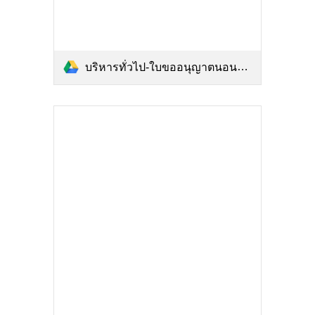
บริหารทั่วไป-ใบขออนุญาตนอนพักห้องพยาบาล.pdf