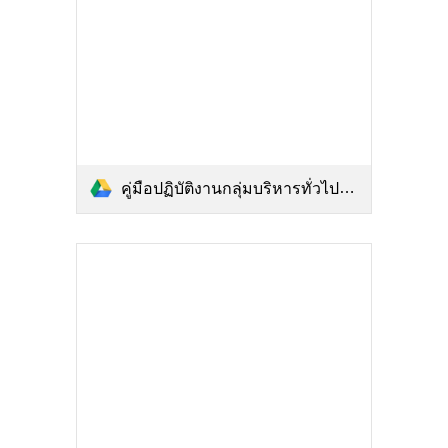
คู่มือปฏิบัติงานกลุ่มบริหารทั่วไป2567.pdf